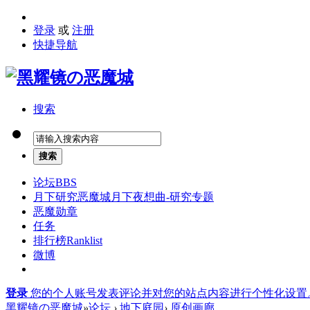
登录
或
注册
快捷导航
搜索
搜索
论坛
BBS
月下研究
恶魔城月下夜想曲-研究专题
恶魔勋章
任务
排行榜
Ranklist
微博
登录
您的个人账号发表评论并对您的站点内容进行个性化设置
黑耀镜の恶魔城
»
论坛
›
地下庭园
›
原创画廊