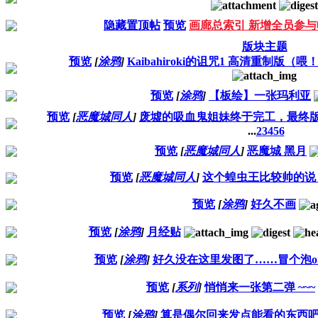
隐藏置顶帖
预览
画廊总索引 新增全员参与帖 
版块主题
预览
[
涂鸦
]
Kaibahiroki的诅咒1 高清重制版
预览
[
涂鸦
]
【板绘】一张玛利亚
预览
[
恶魔城同人
]
废墟的吸血鬼姐妹终于完工，最终
...
2
3
4
5
6
预览
[
恶魔城同人
]
恶魔城 黑月
预览
[
恶魔城同人
]
这个蝗虫王比较帅的说
预览
[
涂鸦
]
好久不画
预览
[
涂鸦
]
月经贴
预览
[
涂鸦
]
好久没在这里发图了……冒个泡or
预览
[
系列
]
悄悄来一张第二弹 ~~~
预览
[
涂鸦
]
算是偶尔回来发点能看的东西