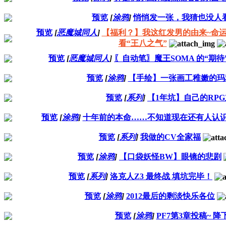
预览
[
涂鸦
]
悄悄发一张，我猜也没人看.
预览
[
恶魔城同人
]
【福利？】我这红发男的由来~命运 全
看“王八之气”
预览
[
恶魔城同人
]
〖自动笔〗魔王SOMA 的“期待
预览
[
涂鸦
]
【手绘】一张画工稚嫩的玛
预览
[
系列
]
【1年坑】自己的RP
预览
[
涂鸦
]
十年前的本命……不知道现在还有人认
预览
[
系列
]
我做的CV全家福
预览
[
涂鸦
]
【口袋妖怪BW】眼镜的悲剧
预览
[
系列
]
洛克人Z3 最终战 填坑完毕！
预览
[
涂鸦
]
2012最后的剩淡快乐各位
预览
[
涂鸦
]
PF7第3章投稿~ 