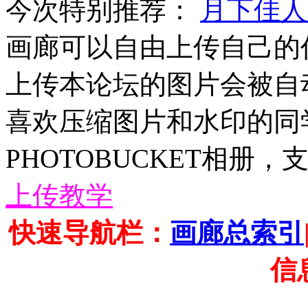
今次特别推荐：
月下佳人
画廊可以自由上传自己的作
上传本论坛的图片会被自
喜欢压缩图片和水印的同
PHOTOBUCKET相册，
上传教学
快速导航栏：
画廊总索引
信