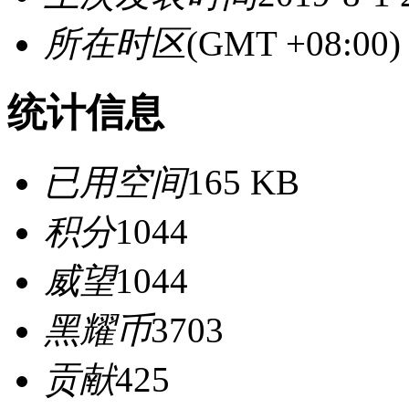
所在时区
(GMT +08:0
统计信息
已用空间
165 KB
积分
1044
威望
1044
黑耀币
3703
贡献
425