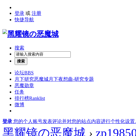
登录
或
注册
快捷导航
搜索
搜索
论坛
BBS
月下研究
恶魔城月下夜想曲-研究专题
恶魔勋章
任务
排行榜
Ranklist
微博
登录
您的个人账号发表评论并对您的站点内容进行个性化设置
黑耀镜の恶魔城
›
zp1985