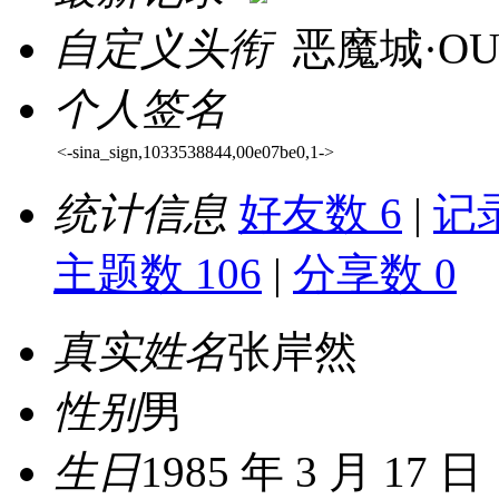
自定义头衔
恶魔城·O
个人签名
<-sina_sign,1033538844,00e07be0,1->
统计信息
好友数 6
|
记录
主题数 106
|
分享数 0
真实姓名
张岸然
性别
男
生日
1985 年 3 月 17 日