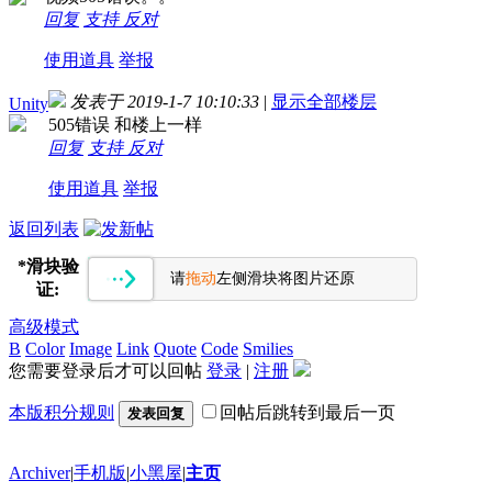
回复
支持
反对
使用道具
举报
发表于 2019-1-7 10:10:33
|
显示全部楼层
Unity
505错误 和楼上一样
回复
支持
反对
使用道具
举报
返回列表
*
滑块验
请
拖动
左侧滑块将图片还原
证:
高级模式
B
Color
Image
Link
Quote
Code
Smilies
您需要登录后才可以回帖
登录
|
注册
本版积分规则
回帖后跳转到最后一页
发表回复
Archiver
|
手机版
|
小黑屋
|
主页