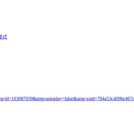
模式
1&amp;id=103087039&amp;autoplay=false&amp;xuid=794a53c409be46