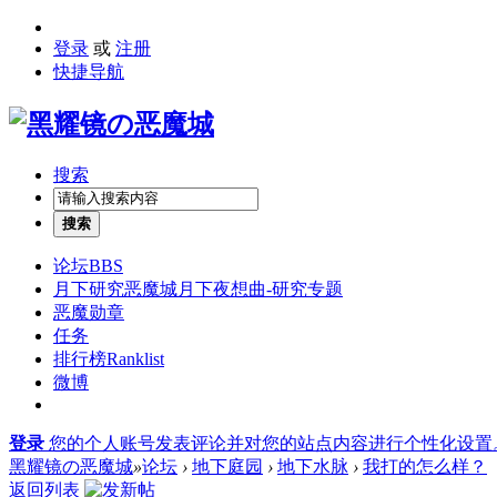
登录
或
注册
快捷导航
搜索
搜索
论坛
BBS
月下研究
恶魔城月下夜想曲-研究专题
恶魔勋章
任务
排行榜
Ranklist
微博
登录
您的个人账号发表评论并对您的站点内容进行个性化设置
黑耀镜の恶魔城
»
论坛
›
地下庭园
›
地下水脉
›
我打的怎么样？
返回列表