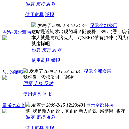
回复
支持
反对
使用道具
举报
发表于 2009-2-8 10:24:46
|
显示全部楼层
这帖是近期才出现的吗？随便补上38L（恩，凑
杰洛·贝尔蒙特
本人就是喜欢洛克人，对ZERO情有独钟（因为
就这样吧
回复
支持
反对
使用道具
举报
发表于 2009-2-11 22:35:04
|
显示全部楼层
5月的潇燕
我好像，没报道过，谢谢
回复
支持
反对
使用道具
举报
发表于 2009-2-15 12:29:43
|
显示全部楼层
星乐の奏章
锵~我是新人的说，真正的新人的说~锵锵锵~撒花~
回复
支持
反对
使用道具
举报