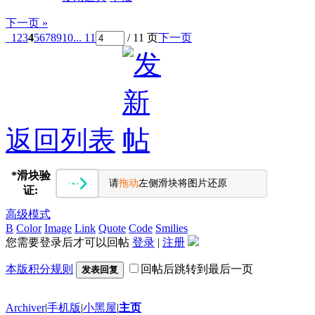
下一页 »
1
2
3
4
5
6
7
8
9
10
... 11
/ 11 页
下一页
返回列表
*
滑块验
请
拖动
左侧滑块将图片还原
证:
高级模式
B
Color
Image
Link
Quote
Code
Smilies
您需要登录后才可以回帖
登录
|
注册
本版积分规则
回帖后跳转到最后一页
发表回复
Archiver
|
手机版
|
小黑屋
|
主页