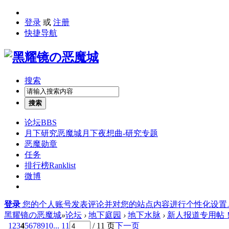
登录
或
注册
快捷导航
搜索
搜索
论坛
BBS
月下研究
恶魔城月下夜想曲-研究专题
恶魔勋章
任务
排行榜
Ranklist
微博
登录
您的个人账号发表评论并对您的站点内容进行个性化设置
黑耀镜の恶魔城
»
论坛
›
地下庭园
›
地下水脉
›
新人报道专用帖
1
2
3
4
5
6
7
8
9
10
... 11
/ 11 页
下一页