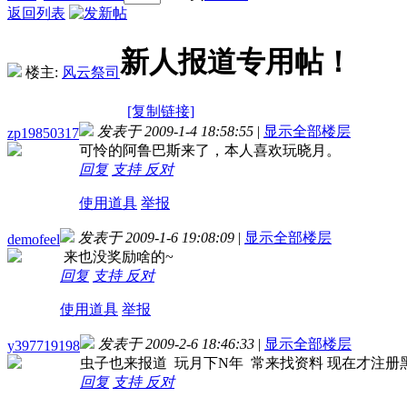
返回列表
新人报道专用帖！
楼主:
风云祭司
[复制链接]
发表于 2009-1-4 18:58:55
|
显示全部楼层
zp19850317
可怜的阿鲁巴斯来了，本人喜欢玩晓月。
回复
支持
反对
使用道具
举报
发表于 2009-1-6 19:08:09
|
显示全部楼层
demofeel
来也没奖励啥的~
回复
支持
反对
使用道具
举报
发表于 2009-2-6 18:46:33
|
显示全部楼层
y397719198
虫子也来报道 玩月下N年 常来找资料 现在才注册黑
回复
支持
反对