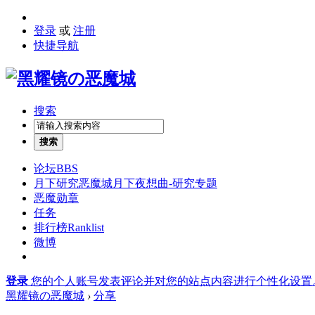
登录
或
注册
快捷导航
搜索
搜索
论坛
BBS
月下研究
恶魔城月下夜想曲-研究专题
恶魔勋章
任务
排行榜
Ranklist
微博
登录
您的个人账号发表评论并对您的站点内容进行个性化设置
黑耀镜の恶魔城
›
分享