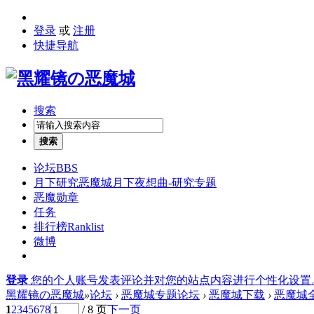
登录
或
注册
快捷导航
搜索
搜索
论坛
BBS
月下研究
恶魔城月下夜想曲-研究专题
恶魔勋章
任务
排行榜
Ranklist
微博
登录
您的个人账号发表评论并对您的站点内容进行个性化设置
黑耀镜の恶魔城
»
论坛
›
恶魔城专题论坛
›
恶魔城下载
›
恶魔城
1
2
3
4
5
6
7
8
/ 8 页
下一页