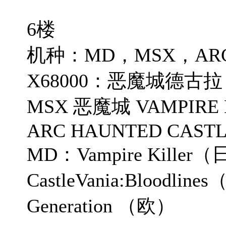
6楼
机种：MD，MSX，ARC
X68000：恶魔城德古
MSX 恶魔城 VAMPIRE 
ARC HAUNTED CAST
MD：Vampire Killer
CastleVania:Bloodline
Generation （欧）