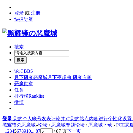
登录
或
注册
快捷导航
搜索
搜索
论坛
BBS
月下研究
恶魔城月下夜想曲-研究专题
恶魔勋章
任务
排行榜
Ranklist
微博
登录
您的个人账号发表评论并对您的站点内容进行个性化设置
黑耀镜の恶魔城
»
论坛
›
恶魔城专题论坛
›
恶魔城下载
›
PCE
1
2
3
4
5
6
7
8
9
10
... 87
/ 87 页
下一页