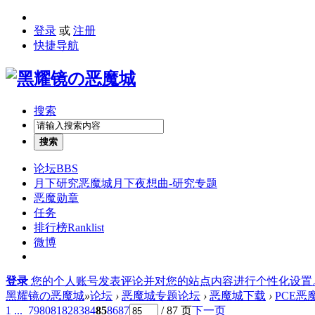
登录
或
注册
快捷导航
搜索
搜索
论坛
BBS
月下研究
恶魔城月下夜想曲-研究专题
恶魔勋章
任务
排行榜
Ranklist
微博
登录
您的个人账号发表评论并对您的站点内容进行个性化设置
黑耀镜の恶魔城
»
论坛
›
恶魔城专题论坛
›
恶魔城下载
›
PCE
1 ...
79
80
81
82
83
84
85
86
87
/ 87 页
下一页