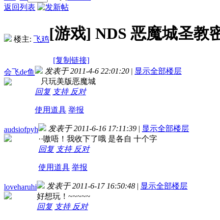
返回列表
[游戏]
NDS 恶魔城圣教
楼主:
飞鸡
[复制链接]
发表于 2011-4-6 22:01:20
|
显示全部楼层
会飞de鱼
只玩美版恶魔城
回复
支持
反对
使用道具
举报
发表于 2011-6-16 17:11:39
|
显示全部楼层
audsiofpyh
··嗷唔！我收下了哦 是各自 十个字
回复
支持
反对
使用道具
举报
发表于 2011-6-17 16:50:48
|
显示全部楼层
loveharuhi
好想玩！~~~~~
回复
支持
反对