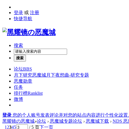
登录
或
注册
快捷导航
搜索
搜索
论坛
BBS
月下研究
恶魔城月下夜想曲-研究专题
恶魔勋章
任务
排行榜
Ranklist
微博
登录
您的个人账号发表评论并对您的站点内容进行个性化设置
黑耀镜の恶魔城
»
论坛
›
恶魔城专题论坛
›
恶魔城下载
›
NDS 
1
2
3
4
5
/ 5 页
下一页