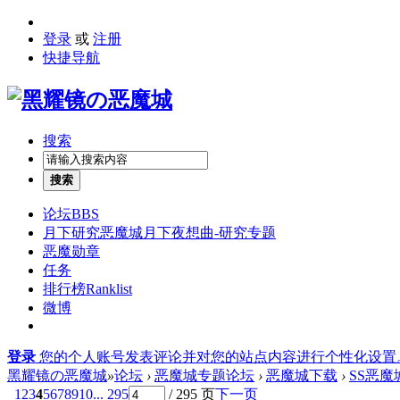
登录
或
注册
快捷导航
搜索
搜索
论坛
BBS
月下研究
恶魔城月下夜想曲-研究专题
恶魔勋章
任务
排行榜
Ranklist
微博
登录
您的个人账号发表评论并对您的站点内容进行个性化设置
黑耀镜の恶魔城
»
论坛
›
恶魔城专题论坛
›
恶魔城下载
›
SS恶
1
2
3
4
5
6
7
8
9
10
... 295
/ 295 页
下一页