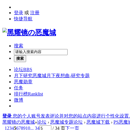
登录
或
注册
快捷导航
搜索
搜索
论坛
BBS
月下研究
恶魔城月下夜想曲-研究专题
恶魔勋章
任务
排行榜
Ranklist
微博
登录
您的个人账号发表评论并对您的站点内容进行个性化设置
黑耀镜の恶魔城
»
论坛
›
恶魔城专题论坛
›
恶魔城下载
›
PS恶
1
2
3
4
5
6
7
8
9
10
... 34
/ 34 页
下一页