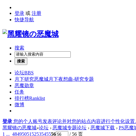
登录
或
注册
快捷导航
搜索
搜索
论坛
BBS
月下研究
恶魔城月下夜想曲-研究专题
恶魔勋章
任务
排行榜
Ranklist
微博
登录
您的个人账号发表评论并对您的站点内容进行个性化设置
黑耀镜の恶魔城
»
论坛
›
恶魔城专题论坛
›
恶魔城下载
›
PS恶魔
1 ...
48
49
50
51
52
53
54
55
56
/ 56 页