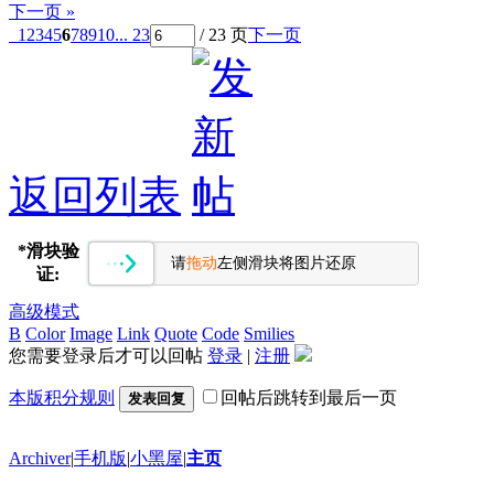
下一页 »
1
2
3
4
5
6
7
8
9
10
... 23
/ 23 页
下一页
返回列表
*
滑块验
请
拖动
左侧滑块将图片还原
证:
高级模式
B
Color
Image
Link
Quote
Code
Smilies
您需要登录后才可以回帖
登录
|
注册
本版积分规则
回帖后跳转到最后一页
发表回复
Archiver
|
手机版
|
小黑屋
|
主页