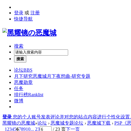
登录
或
注册
快捷导航
搜索
搜索
论坛
BBS
月下研究
恶魔城月下夜想曲-研究专题
恶魔勋章
任务
排行榜
Ranklist
微博
登录
您的个人账号发表评论并对您的站点内容进行个性化设置
黑耀镜の恶魔城
»
论坛
›
恶魔城专题论坛
›
恶魔城下载
›
PSP《恶魔
1
2
3
4
5
6
7
8
9
10
... 23
/ 23 页
下一页