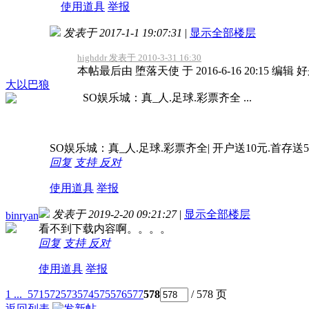
使用道具
举报
发表于 2017-1-1 19:07:31
|
显示全部楼层
highddr 发表于 2010-3-31 16:30
本帖最后由 堕落天使 于 2016-6-16 20:15 编
大以巴狼
SO娱乐城：真_人.足球.彩票齐全 ...
SO娱乐城：真_人.足球.彩票齐全| 开户送10元.首存
回复
支持
反对
使用道具
举报
发表于 2019-2-20 09:21:27
|
显示全部楼层
binryan
看不到下载内容啊。。。。
回复
支持
反对
使用道具
举报
1 ...
571
572
573
574
575
576
577
578
/ 578 页
返回列表