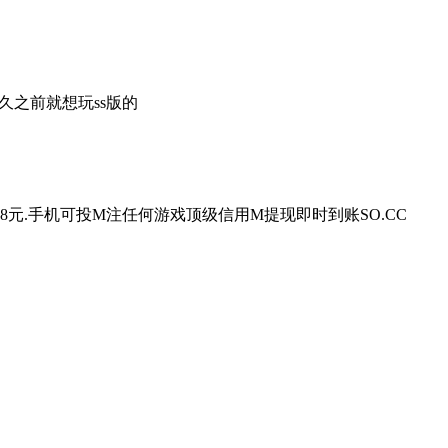
辑 好久之前就想玩ss版的
送58元.手机可投М注任何游戏顶级信用М提现即时到账SO.CC