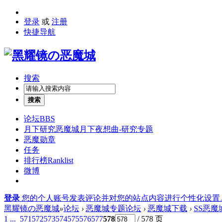
登录
或
注册
快捷导航
搜索
搜索
论坛
BBS
月下研究
恶魔城月下夜想曲-研究专题
恶魔勋章
任务
排行榜
Ranklist
微博
登录
您的个人账号发表评论并对您的站点内容进行个性化设置
黑耀镜の恶魔城
»
论坛
›
恶魔城专题论坛
›
恶魔城下载
›
SS恶
1 ...
571
572
573
574
575
576
577
578
/ 578 页