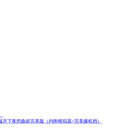
。
魔城月下夜想曲超完美版（内附模拟器+完美爆机档）