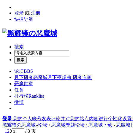
登录
或
注册
快捷导航
搜索
搜索
论坛
BBS
月下研究
恶魔城月下夜想曲-研究专题
恶魔勋章
任务
排行榜
Ranklist
微博
登录
您的个人账号发表评论并对您的站点内容进行个性化设置
黑耀镜の恶魔城
»
论坛
›
恶魔城专题论坛
›
恶魔城下载
›
恶魔城月
1
2
3
/ 3 页