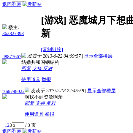
返回列表
[游戏]
恶魔城月下想曲 =
楼主:
新
362827398
[复制链接]
发表于 2013-6-22 04:09:57
|
显示全部楼层
ll8877667
结婚共和国钢结构
回复
支持
反对
使用道具
举报
发表于 2019-2-18 22:45:58
|
显示全部楼层
tank798022
啊找不到资源啊亲
回复
支持
反对
使用道具
举报
1
2
3
/ 3 页
返回列表