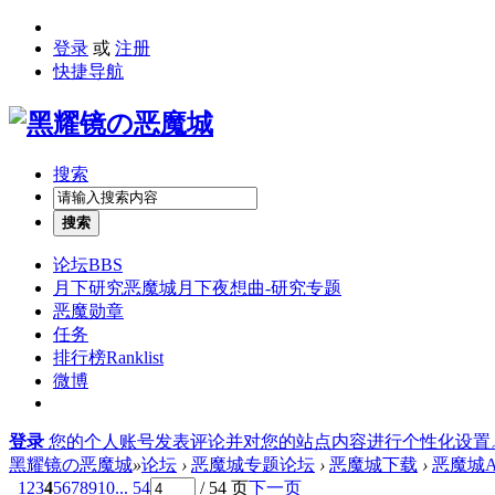
登录
或
注册
快捷导航
搜索
搜索
论坛
BBS
月下研究
恶魔城月下夜想曲-研究专题
恶魔勋章
任务
排行榜
Ranklist
微博
登录
您的个人账号发表评论并对您的站点内容进行个性化设置
黑耀镜の恶魔城
»
论坛
›
恶魔城专题论坛
›
恶魔城下载
›
恶魔城A
1
2
3
4
5
6
7
8
9
10
... 54
/ 54 页
下一页