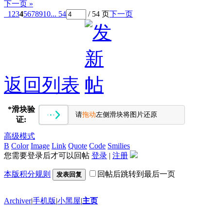
下一页 »
1
2
3
4
5
6
7
8
9
10
... 54
/ 54 页
下一页
返回列表
*
滑块验
请
拖动
左侧滑块将图片还原
证:
高级模式
B
Color
Image
Link
Quote
Code
Smilies
您需要登录后才可以回帖
登录
|
注册
本版积分规则
回帖后跳转到最后一页
发表回复
Archiver
|
手机版
|
小黑屋
|
主页