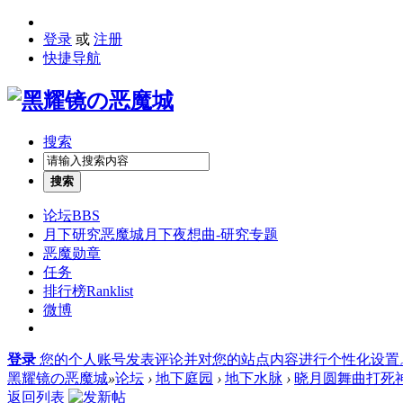
登录
或
注册
快捷导航
搜索
搜索
论坛
BBS
月下研究
恶魔城月下夜想曲-研究专题
恶魔勋章
任务
排行榜
Ranklist
微博
登录
您的个人账号发表评论并对您的站点内容进行个性化设置
黑耀镜の恶魔城
»
论坛
›
地下庭园
›
地下水脉
›
晓月圆舞曲打死
返回列表