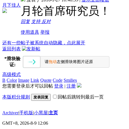
月下佳人
月轮首席研究员！
回复
支持
反对
使用道具
举报
还有一些帖子被系统自动隐藏，点此展开
返回列表
*
滑块验
请
拖动
左侧滑块将图片还原
证:
高级模式
B
Color
Image
Link
Quote
Code
Smilies
您需要登录后才可以回帖
登录
|
注册
本版积分规则
回帖后跳转到最后一页
发表回复
Archiver
|
手机版
|
小黑屋
|
主页
GMT+8, 2026-8-9 12:06