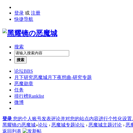
登录
或
注册
快捷导航
搜索
搜索
论坛
BBS
月下研究
恶魔城月下夜想曲-研究专题
恶魔勋章
任务
排行榜
Ranklist
微博
登录
您的个人账号发表评论并对您的站点内容进行个性化设置
黑耀镜の恶魔城
»
论坛
›
恶魔城专题论坛
›
恶魔城主题讨论
›
恶
返回列表