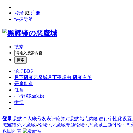
登录
或
注册
快捷导航
搜索
搜索
论坛
BBS
月下研究
恶魔城月下夜想曲-研究专题
恶魔勋章
任务
排行榜
Ranklist
微博
登录
您的个人账号发表评论并对您的站点内容进行个性化设置
黑耀镜の恶魔城
»
论坛
›
恶魔城专题论坛
›
恶魔城主题讨论
›
恶
返回列表