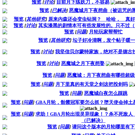
预览
[
讨论
]
目前月下练妖刀，不容易
预览
[
已解决
]
恶魔城月下夜想曲（被诅咒的黑
预览
[
其他研究
]
原来内森还会变虫钻洞？ 哈哈， 真好
预览
[
讨论
]
其实漆黑的剧情本可有些发展性的。只不过（12
预览
[
问题
]
月轮玩家帮帮忙
预览
[
其他研究
]
坛子好冷清啊，发个帖子暖
预览
[
讨论
]
我坚信贝尔蒙特家族，绝对不是德古
预览
[
讨论
]
恶魔城之月下夜想娶
预览
[
问题
]
恶魔城：月下夜想曲有哪些超级
预览
[
问题
]
月下里真的有天堂之剑这把投剑吗
预览
[
问题
]
恶魔城白夜怎么踩跳
预览
[
问题
]
GBA月轮，骷髅冠军要怎么抓？堕天使会掉土
预览
[
问题
]
求助！GBA月轮出现灵异现象！？杀不死敌人
（已解决）
预览
[
问题
]
请问这个版本的月轮哪里有下