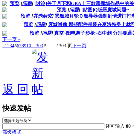
预览
[
问题
]
[讨论]关于月下和GBA上三款恶魔城作品中的
预览
[
问题
]
[贴图]Q版恶魔城问题~
预览
[
其他研究
]
恶魔城月轮０魔导器强制剧情进门打
预览
[
问题
]
废墟肖像 那些配件是装在夏洛特身上就
预览
[
问题
]
真空~阳电离子步枪~石中剑 分别要通
下一页 »
1
2
3
4
5
6
7
8
9
10
... 303
/ 303 页
下一页
返 回
快速发帖
还可输入
80
高级模式