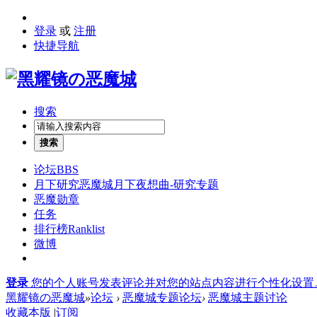
登录
或
注册
快捷导航
搜索
搜索
论坛
BBS
月下研究
恶魔城月下夜想曲-研究专题
恶魔勋章
任务
排行榜
Ranklist
微博
登录
您的个人账号发表评论并对您的站点内容进行个性化设置
黑耀镜の恶魔城
»
论坛
›
恶魔城专题论坛
›
恶魔城主题讨论
收藏本版
|
订阅