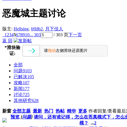
恶魔城主题讨论
版主:
Hellsing
,
ljffdb2
,
月下佳人
1
2
3
4
5
6
7
8
9
10
... 303
/ 303 页
下一页
返 回
*
滑块验
请
拖动
左侧滑块还原图片
证:
全部
问题
9103
已解决
105
攻略
107
新闻
177
讨论
725
其他研究
628
新窗
全部主题
最新
热门
热帖
精华
更多
作者
回复/查看
最后
预览
[
问题
]
请问，还有谁记得，怎么在苍真模式下，怎么
模？
...
2