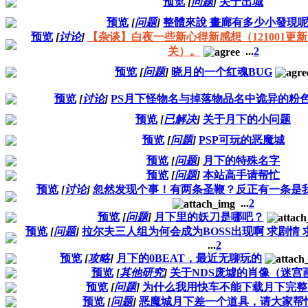
预览
[
问题
]
关于出城
预览
[
问题
]
整體來說 畫廊有多少小發現呢..
预览
[
讨论
]
【杂谈】白夜一些新心得新感想（121001更新
关）。
...
2
预览
[
问题
]
晓月的一个红魂BUG
预览
[
讨论
]
PS月下怪物名与掉落物品名中诡异的粉
预览
[
已解决
]
关于月下的小问题
预览
[
问题
]
PSP可玩的恶魔城
预览
[
问题
]
月下的特殊名字
预览
[
问题
]
本站高手请帮忙
预览
[
讨论
]
忽然发现个事！有两条圣鞭？反正有一条是
...
2
预览
[
问题
]
月下里的妖刀是哪吧？
预览
[
问题
]
拉尔夫三人组为何会成为BOSS出现啊 求剧情 
...
2
预览
[
攻略
]
月下的0BEAT，最近无聊玩的
预览
[
其他研究
]
关于NDS废墟的肖像（迷宫
预览
[
问题
]
为什么我用快车不能下载月下完整
预览
[
问题
]
恶魔城月下差一个道具，请大家帮忙