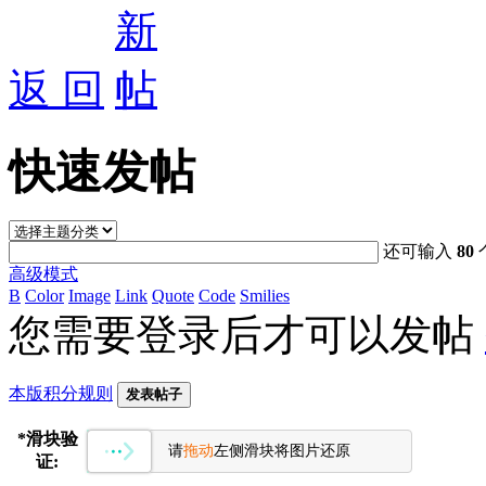
返 回
快速发帖
还可输入
80
高级模式
B
Color
Image
Link
Quote
Code
Smilies
您需要登录后才可以发帖
本版积分规则
发表帖子
*
滑块验
请
拖动
左侧滑块将图片还原
证: