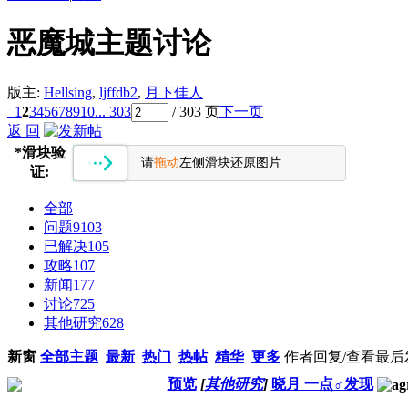
恶魔城主题讨论
版主:
Hellsing
,
ljffdb2
,
月下佳人
1
2
3
4
5
6
7
8
9
10
... 303
/ 303 页
下一页
返 回
*
滑块验
请
拖动
左侧滑块还原图片
证:
全部
问题
9103
已解决
105
攻略
107
新闻
177
讨论
725
其他研究
628
新窗
全部主题
最新
热门
热帖
精华
更多
作者
回复/查看
最后
预览
[
其他研究
]
晓月 一点♂发现