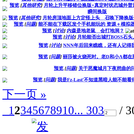
预览
[
其他研究
]
月轮上升平移错位换版+真定时状态城外普
瞬间换版
预览
[
其他研究
]
月轮房顶地面上方定怪上头 召唤下降换版
预览
[
问题
]
能不能在下载区发个手机能玩的 资源＋模拟
预览
[
讨论
]
内森是地老鼠 会打地洞？
预览
[
讨论
]
月轮能否出城打BOSS石头
预览
[
讨论
]
NNN年后回来瞧瞧，还有人记得我
预览
[
问题
]
丽莎被火烧死时。老D和小A都在
预览
[
问题
]
关于恶魔城月下夜想曲的
预览
[
问题
]
我是Fz-Last'不知道黑暗人能不能看
下一页 »
1
2
3
4
5
6
7
8
9
10
... 303
/ 