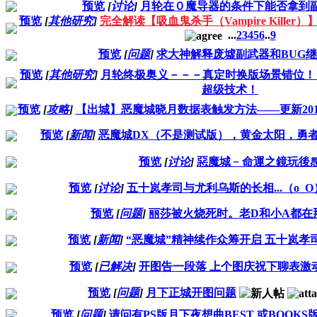
预览
[
讨论
]
月轮在０魔导器的条件下能否拿到
预览
[
其他研究
]
完全解读【吸血鬼杀手（Vampire Killer）
...
2
3
4
5
6
..
9
预览
[
问题
]
求大神解释废墟副武器和BUG
预览
[
其他研究
]
月轮终极奥义－－－真定时换版场景错位！
超级技术！
预览
[
攻略
]
【出城】恶魔城晓月数据表触发方法——更新2015
预览
[
新闻
]
恶魔城DX（不是测试版），黄金太阳，勇
预览
[
讨论
]
惡魔城﹣命運之鏡玩後
预览
[
讨论
]
五十岚孝司与尤利乌斯的长相...（o_O
预览
[
问题
]
丽莎被火烧死时。老D和小A都在
预览
[
新闻
]
“恶魔城”精神续作众筹开启 五十岚孝
预览
[
已解决
]
开图告一段落 上个图庆祝下聊表激
预览
[
问题
]
月下正城开图问题
预览
[
问题
]
请问有PS版月下夜想曲BEST 或BOOK