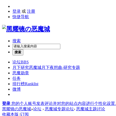
登录
或
注册
快捷导航
搜索
搜索
论坛
BBS
月下研究
恶魔城月下夜想曲-研究专题
恶魔勋章
任务
排行榜
Ranklist
微博
登录
您的个人账号发表评论并对您的站点内容进行个性化设置
黑耀镜の恶魔城
»
论坛
›
恶魔城专题论坛
›
恶魔城主题讨论
收藏本版
|
订阅