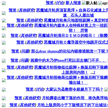
预览
[
讨论
]
新人报道
预览
[
其他研究
]
恶魔城月轮房顶盲悬浮＋自身石化减速上
速 石头人屋出城
预览
[
其他研究
]
恶魔城月轮单只地面怪踮脚＋真定时
预览
[
其他研究
]
恶魔城月轮内森本人在特殊材质上方一丝距
部！ 厉害
预览
[
其他研究
]
恶魔城月轮演示ＤＥＭＯ的暗示！（骷髅
预览
[
其他研究
]
恶魔城月轮０魔导器空中地跳开仪式
预览
[
问题
]
那么dear shanoa的论坛内链接谁能发一下呢
预览
[
问题
]
画廊中的木乃伊boss打死以后左侧门不开、、
预览
[
其他研究
]
恶魔城月轮怪物低位踮脚＋换版后刚下落瞬
上面房间内部！
...
2
预览
[
其他研究
]
恶魔城月轮怪物高位踮脚＋换版后刚下落瞬
墙出城！
预览
[
讨论
]
大家认为圣教密令超越月下了吗？
预览
[
其他研究
]
月轮蹲姿出鞭下落的作用 将伪悬浮
预览
[
其他研究
]
月轮上版房间小于下版情况下的下出城法