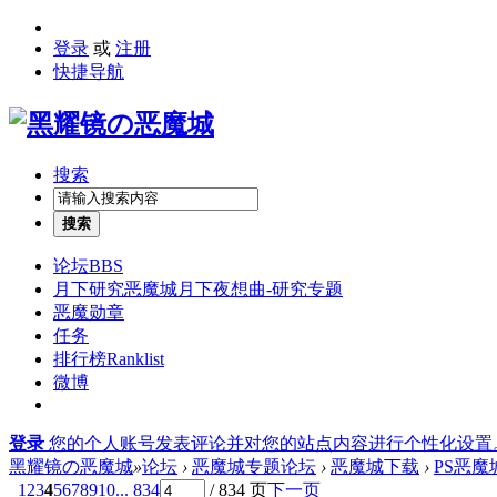
登录
或
注册
快捷导航
搜索
搜索
论坛
BBS
月下研究
恶魔城月下夜想曲-研究专题
恶魔勋章
任务
排行榜
Ranklist
微博
登录
您的个人账号发表评论并对您的站点内容进行个性化设置
黑耀镜の恶魔城
»
论坛
›
恶魔城专题论坛
›
恶魔城下载
›
PS恶
1
2
3
4
5
6
7
8
9
10
... 834
/ 834 页
下一页