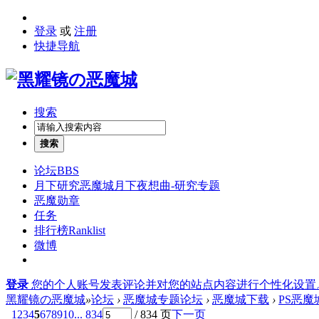
登录
或
注册
快捷导航
搜索
搜索
论坛
BBS
月下研究
恶魔城月下夜想曲-研究专题
恶魔勋章
任务
排行榜
Ranklist
微博
登录
您的个人账号发表评论并对您的站点内容进行个性化设置
黑耀镜の恶魔城
»
论坛
›
恶魔城专题论坛
›
恶魔城下载
›
PS恶
1
2
3
4
5
6
7
8
9
10
... 834
/ 834 页
下一页