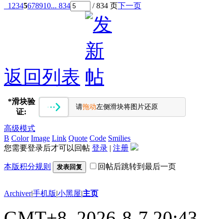
1
2
3
4
5
6
7
8
9
10
... 834
/ 834 页
下一页
返回列表
*
滑块验
请
拖动
左侧滑块将图片还原
证:
高级模式
B
Color
Image
Link
Quote
Code
Smilies
您需要登录后才可以回帖
登录
|
注册
本版积分规则
回帖后跳转到最后一页
发表回复
Archiver
|
手机版
|
小黑屋
|
主页
GMT+8, 2026-8-7 20:43