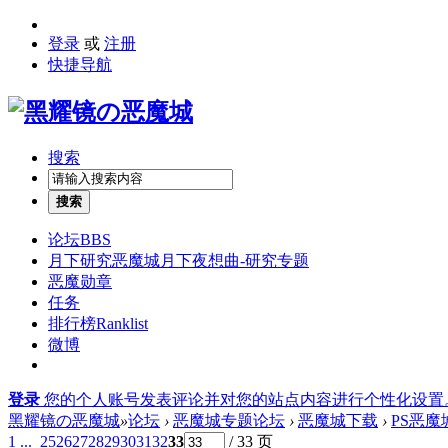
登录
或
注册
快捷导航
搜索
搜索
论坛
BBS
月下研究
恶魔城月下夜想曲-研究专题
恶魔勋章
任务
排行榜
Ranklist
微博
登录
您的个人账号发表评论并对您的站点内容进行个性化设置
黑耀镜の恶魔城
»
论坛
›
恶魔城专题论坛
›
恶魔城下载
›
PS恶
1 ...
25
26
27
28
29
30
31
32
33
/ 33 页