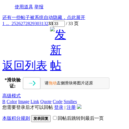
使用道具
举报
还有一些帖子被系统自动隐藏，点此展开
1 ...
25
26
27
28
29
30
31
32
33
/ 33 页
返回列表
*
滑块验
请
拖动
左侧滑块将图片还原
证:
高级模式
B
Color
Image
Link
Quote
Code
Smilies
您需要登录后才可以回帖
登录
|
注册
本版积分规则
回帖后跳转到最后一页
发表回复