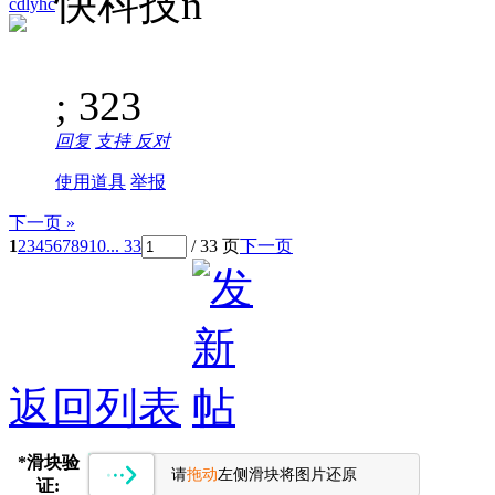
快科技n
cdlyhc
; 323
回复
支持
反对
使用道具
举报
下一页 »
1
2
3
4
5
6
7
8
9
10
... 33
/ 33 页
下一页
返回列表
*
滑块验
请
拖动
左侧滑块将图片还原
证: