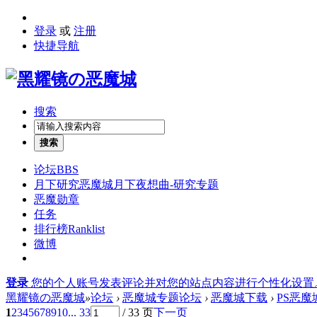
登录
或
注册
快捷导航
搜索
搜索
论坛
BBS
月下研究
恶魔城月下夜想曲-研究专题
恶魔勋章
任务
排行榜
Ranklist
微博
登录
您的个人账号发表评论并对您的站点内容进行个性化设置
黑耀镜の恶魔城
»
论坛
›
恶魔城专题论坛
›
恶魔城下载
›
PS恶
1
2
3
4
5
6
7
8
9
10
... 33
/ 33 页
下一页