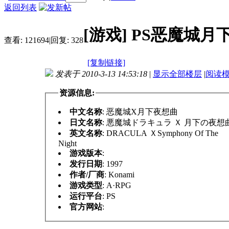
返回列表
[游戏]
PS恶魔城月
查看:
121694
|
回复:
328
[复制链接]
发表于 2010-3-13 14:53:18
|
显示全部楼层
|
阅读
资源信息:
中文名称
: 恶魔城X月下夜想曲
日文名称
: 悪魔城ドラキュラ Ｘ 月下の夜想
英文名称
: DRACULA ＸSymphony Of The
Night
游戏版本
:
发行日期
: 1997
作者/厂商
: Konami
游戏类型
: A·RPG
运行平台
: PS
官方网站
: