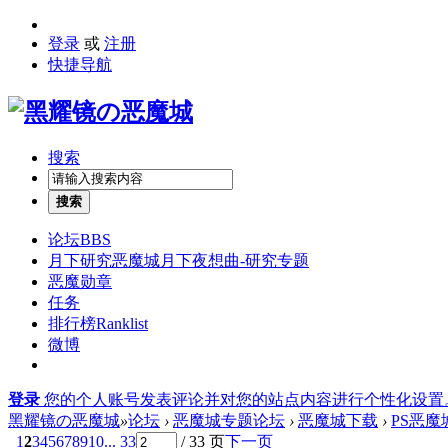
登录
或
注册
快捷导航
搜索
搜索
论坛
BBS
月下研究
恶魔城月下夜想曲-研究专题
恶魔勋章
任务
排行榜
Ranklist
微博
登录
您的个人账号发表评论并对您的站点内容进行个性化设置
黑耀镜の恶魔城
»
论坛
›
恶魔城专题论坛
›
恶魔城下载
›
PS恶
1
2
3
4
5
6
7
8
9
10
... 33
/ 33 页
下一页