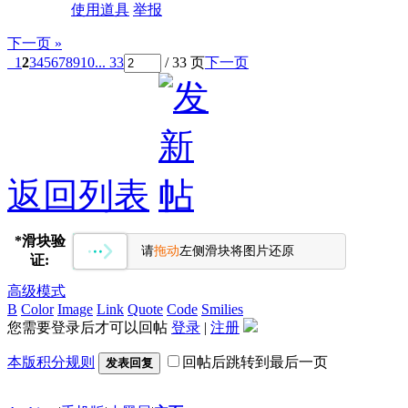
使用道具
举报
下一页 »
1
2
3
4
5
6
7
8
9
10
... 33
/ 33 页
下一页
返回列表
*
滑块验
请
拖动
左侧滑块将图片还原
证:
高级模式
B
Color
Image
Link
Quote
Code
Smilies
您需要登录后才可以回帖
登录
|
注册
本版积分规则
回帖后跳转到最后一页
发表回复