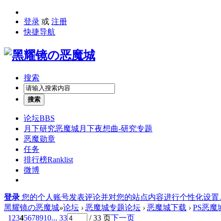
登录
或
注册
快捷导航
搜索
搜索
论坛
BBS
月下研究
恶魔城月下夜想曲-研究专题
恶魔勋章
任务
排行榜
Ranklist
微博
登录
您的个人账号发表评论并对您的站点内容进行个性化设置
黑耀镜の恶魔城
»
论坛
›
恶魔城专题论坛
›
恶魔城下载
›
PS恶
1
2
3
4
5
6
7
8
9
10
... 33
/ 33 页
下一页