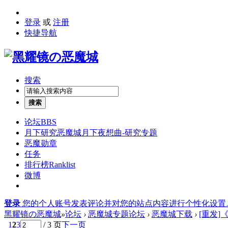
登录
或
注册
快捷导航
搜索
搜索
论坛
BBS
月下研究
恶魔城月下夜想曲-研究专题
恶魔勋章
任务
排行榜
Ranklist
微博
登录
您的个人账号发表评论并对您的站点内容进行个性化设置
黑耀镜の恶魔城
»
论坛
›
恶魔城专题论坛
›
恶魔城下载
›
[重发]
1
2
3
/ 3 页
下一页