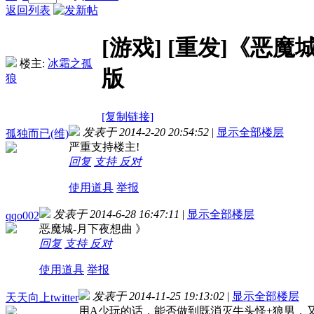
返回列表
[游戏]
[重发]《恶魔城
楼主:
冰霜之孤
版
狼
[复制链接]
发表于 2014-2-20 20:54:52
|
显示全部楼层
孤独而已(维)
严重支持楼主!
回复
支持
反对
使用道具
举报
发表于 2014-6-28 16:47:11
|
显示全部楼层
qqo002
恶魔城-月下夜想曲 》
回复
支持
反对
使用道具
举报
发表于 2014-11-25 19:13:02
|
显示全部楼层
天天向上twitter
用A少玩的话，能否做到既消灭牛头怪+狼男，又不