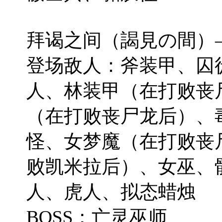
拜谒之间（謁見の間）——A
登场敌人：斧装甲、囚
人、林装甲（在打败丧
（在打败丧尸龙后）、
怪、女梦魔（在打败丧
败凯米拉后）、女巫、
人、虎人、拟态蜡烛
BOSS：亡灵巫师