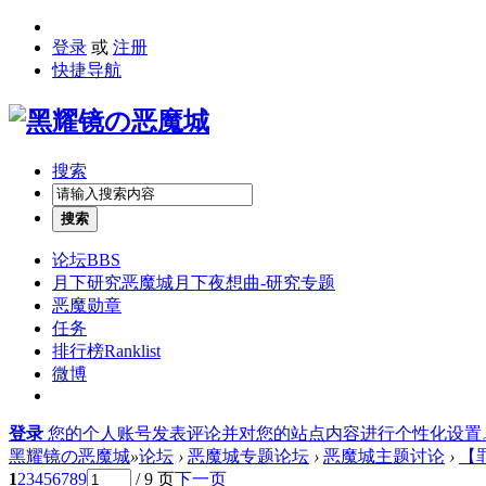
登录
或
注册
快捷导航
搜索
搜索
论坛
BBS
月下研究
恶魔城月下夜想曲-研究专题
恶魔勋章
任务
排行榜
Ranklist
微博
登录
您的个人账号发表评论并对您的站点内容进行个性化设置
黑耀镜の恶魔城
»
论坛
›
恶魔城专题论坛
›
恶魔城主题讨论
›
【
1
2
3
4
5
6
7
8
9
/ 9 页
下一页