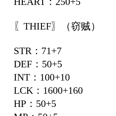
HEART：250+5
〖THIEF〗（窃贼）
STR：71+7
DEF：50+5
INT：100+10
LCK：1600+160
HP：50+5