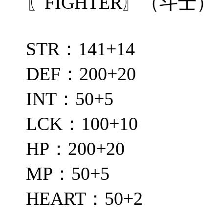
〖FIGHTER〗（斗士）
STR：141+14
DEF：200+20
INT：50+5
LCK：100+10
HP：200+20
MP：50+5
HEART：50+2