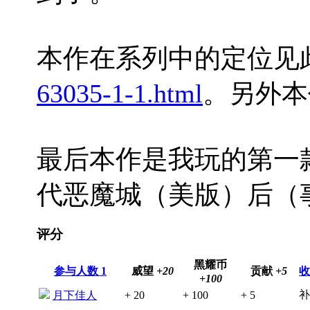
本作在系列中的定位见
63035-1-1.html
。另外本
最后本作是我玩的第一
代恶魔城（美版）后（
评分
黑耀币
参与人数
1
威望
+20
贡献
+5
收
+100
补
月下佳人
+ 20
+ 100
+ 5