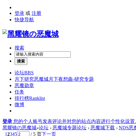
登录
或
注册
快捷导航
搜索
搜索
论坛
BBS
月下研究
恶魔城月下夜想曲-研究专题
恶魔勋章
任务
排行榜
Ranklist
微博
登录
您的个人账号发表评论并对您的站点内容进行个性化设置
黑耀镜の恶魔城
»
论坛
›
恶魔城专题论坛
›
恶魔城下载
›
NDS恶
1
2
3
4
5
/ 5 页
下一页