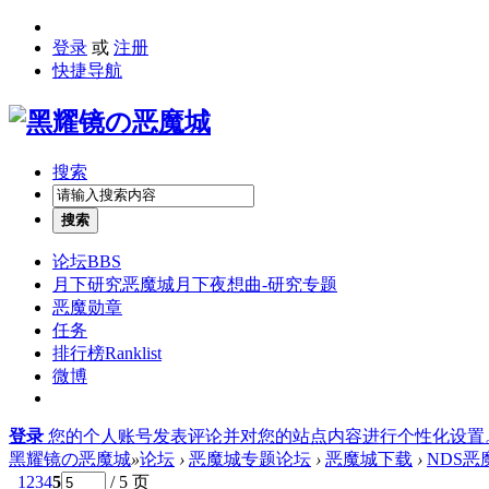
登录
或
注册
快捷导航
搜索
搜索
论坛
BBS
月下研究
恶魔城月下夜想曲-研究专题
恶魔勋章
任务
排行榜
Ranklist
微博
登录
您的个人账号发表评论并对您的站点内容进行个性化设置
黑耀镜の恶魔城
»
论坛
›
恶魔城专题论坛
›
恶魔城下载
›
NDS恶
1
2
3
4
5
/ 5 页