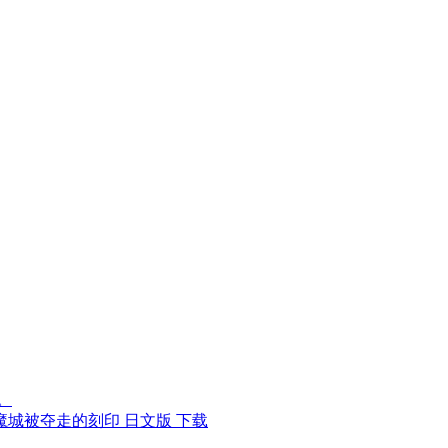
。
魔城被夺走的刻印 日文版 下载