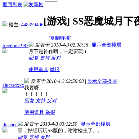
返回列表
[游戏]
SS恶魔城月下
楼主:
448359406
[复制链接]
发表于 2010-4-3 02:38:36
|
显示全部楼层
freedom1987
月下是神作啊，一定要玩:)
回复
支持
反对
使用道具
举报
发表于 2010-4-3 02:58:08
|
显示全部楼层
alucardxxx
我要呀
！！！！！
回复
支持
反对
使用道具
举报
发表于 2010-4-3 03:12:59
|
显示全部楼层
drashen
呀，好想玩玩SS版的，谢谢楼主了。。
回复
支持
反对