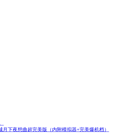
。
魔城月下夜想曲超完美版（内附模拟器+完美爆机档）