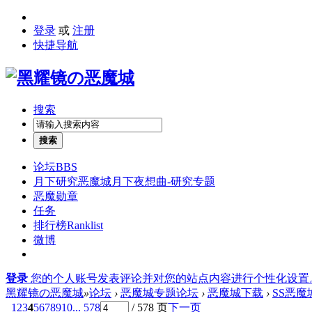
登录
或
注册
快捷导航
搜索
搜索
论坛
BBS
月下研究
恶魔城月下夜想曲-研究专题
恶魔勋章
任务
排行榜
Ranklist
微博
登录
您的个人账号发表评论并对您的站点内容进行个性化设置
黑耀镜の恶魔城
»
论坛
›
恶魔城专题论坛
›
恶魔城下载
›
SS恶
1
2
3
4
5
6
7
8
9
10
... 578
/ 578 页
下一页