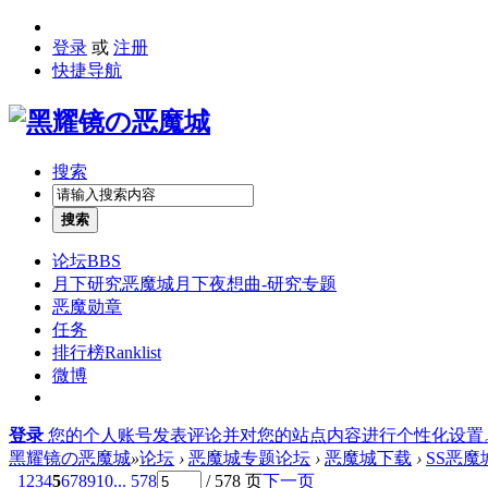
登录
或
注册
快捷导航
搜索
搜索
论坛
BBS
月下研究
恶魔城月下夜想曲-研究专题
恶魔勋章
任务
排行榜
Ranklist
微博
登录
您的个人账号发表评论并对您的站点内容进行个性化设置
黑耀镜の恶魔城
»
论坛
›
恶魔城专题论坛
›
恶魔城下载
›
SS恶
1
2
3
4
5
6
7
8
9
10
... 578
/ 578 页
下一页