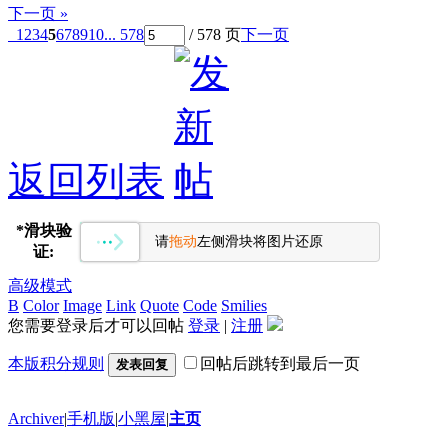
下一页 »
1
2
3
4
5
6
7
8
9
10
... 578
/ 578 页
下一页
返回列表
*
滑块验
请
拖动
左侧滑块将图片还原
证:
高级模式
B
Color
Image
Link
Quote
Code
Smilies
您需要登录后才可以回帖
登录
|
注册
本版积分规则
回帖后跳转到最后一页
发表回复
Archiver
|
手机版
|
小黑屋
|
主页