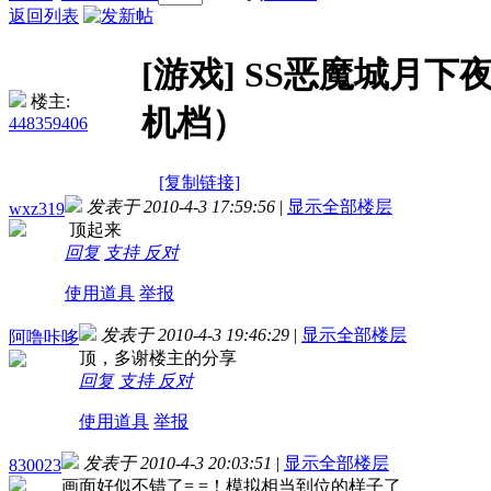
返回列表
[游戏]
SS恶魔城月下
楼主:
机档）
448359406
[复制链接]
发表于 2010-4-3 17:59:56
|
显示全部楼层
wxz319
顶起来
回复
支持
反对
使用道具
举报
发表于 2010-4-3 19:46:29
|
显示全部楼层
阿噜咔哆
顶，多谢楼主的分享
回复
支持
反对
使用道具
举报
发表于 2010-4-3 20:03:51
|
显示全部楼层
830023
画面好似不错了= =！模拟相当到位的样子了