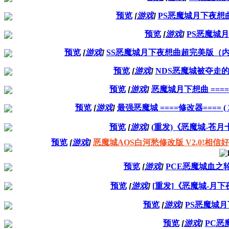
预览
[
游戏
]
PS恶魔城月下夜想曲T
预览
[
游戏
]
PS恶魔城月
预览
[
游戏
]
SS恶魔城月下夜想曲超完美版（
预览
[
游戏
]
NDS恶魔城被夺走的
预览
[
游戏
]
恶魔城月下想曲 ====
预览
[
游戏
]
最强恶魔城 ====修改器==== ( 2011
预览
[
游戏
]
(重发)《恶魔城-苍
预览
[
游戏
]
恶魔城AOS白河愁修改版 V2.0!相信好多人都
预览
[
游戏
]
PCE恶魔城血之
预览
[
游戏
]
[重发]《恶魔城-月下夜
预览
[
游戏
]
PS恶魔城
预览
[
游戏
]
PC恶