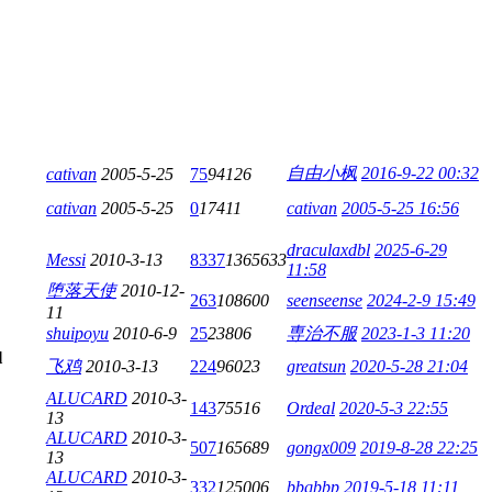
自由小枫
2016-9-22 00:32
cativan
2005-5-25
75
94126
cativan
2005-5-25
0
17411
cativan
2005-5-25 16:56
draculaxdbl
2025-6-29
Messi
2010-3-13
8337
1365633
11:58
堕落天使
2010-12-
263
108600
seenseense
2024-2-9 15:49
11
shuipoyu
2010-6-9
25
23806
専治不服
2023-1-3 11:20
飞鸡
2010-3-13
224
96023
greatsun
2020-5-28 21:04
ALUCARD
2010-3-
143
75516
Ordeal
2020-5-3 22:55
13
ALUCARD
2010-3-
507
165689
gongx009
2019-8-28 22:25
13
ALUCARD
2010-3-
332
125006
bbqbbp
2019-5-18 11:11