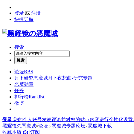
登录
或
注册
快捷导航
搜索
搜索
论坛
BBS
月下研究
恶魔城月下夜想曲-研究专题
恶魔勋章
任务
排行榜
Ranklist
微博
登录
您的个人账号发表评论并对您的站点内容进行个性化设置
黑耀镜の恶魔城
»
论坛
›
恶魔城专题论坛
›
恶魔城下载
收藏本版
(
5
)
|
订阅