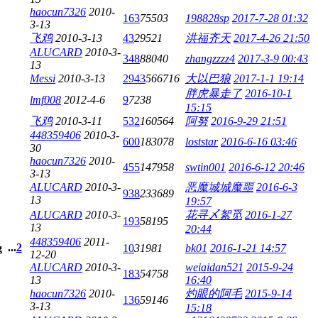
haocun7326
2010-
163
75503
198828sp
2017-7-28 01:32
3-13
飞鸡
2010-3-13
43
29521
洪福齐天
2017-4-26 21:50
ALUCARD
2010-3-
348
88040
zhangzzzz4
2017-3-9 00:43
13
Messi
2010-3-13
2943
566716
大以巴狼
2017-1-1 19:14
胖虎暴走了
2016-10-1
lmf008
2012-4-6
9
7238
15:15
飞鸡
2010-3-11
532
160564
阿努
2016-9-29 21:51
448359406
2010-3-
600
183078
loststar
2016-6-16 03:46
30
haocun7326
2010-
455
147958
swtin001
2016-6-12 20:46
3-13
ALUCARD
2010-3-
恶魔城城魔噩
2016-6-3
938
233689
13
19:57
ALUCARD
2010-3-
花寻〆絮觅
2016-1-27
193
58195
13
20:44
448359406
2011-
...
2
10
31981
bk01
2016-1-21 14:57
12-20
ALUCARD
2010-3-
weiaidan521
2015-9-24
183
54758
13
16:40
haocun7326
2010-
灼眼的阿毛
2015-9-14
136
59146
3-13
15:18