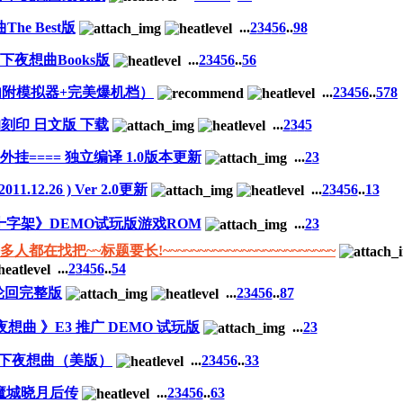
he Best版
...
2
3
4
5
6
..
98
下夜想曲Books版
...
2
3
4
5
6
..
56
内附模拟器+完美爆机档）
...
2
3
4
5
6
..
578
刻印 日文版 下载
...
2
3
4
5
外挂==== 独立编译 1.0版本更新
...
2
3
.12.26 ) Ver 2.0更新
...
2
3
4
5
6
..
13
月十字架》DEMO试玩版游戏ROM
...
2
3
在找把~~标题要长!~~~~~~~~~~~~~~~~~~~~~~~~
...
2
3
4
5
6
..
54
轮回完整版
...
2
3
4
5
6
..
87
想曲 》E3 推广 DEMO 试玩版
...
2
3
月下夜想曲（美版）
...
2
3
4
5
6
..
33
魔城晓月后传
...
2
3
4
5
6
..
63