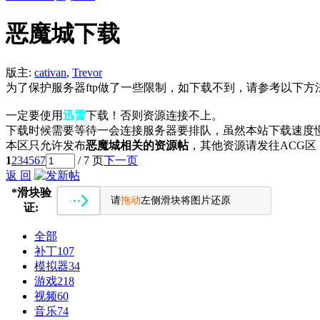
恶魔城下载
版主:
cativan
,
Trevor
为了保护服务器ftp做了一些限制，如下载不到，请参考以下方
一定要使用
迅雷
下载！否则资源连接不上。
下载时候需要等待一会连接服务器要排队，虽然本站下载速度
本区只允许发布
恶魔城相关的资源帖
，其他资源请发往ACG
1
2
3
4
5
6
7
/ 7 页
下一页
返 回
*
滑块验
请
拖动
左侧滑块将图片还原
证:
全部
补丁
107
模拟器
34
游戏
218
视频
60
音乐
74