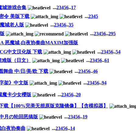
魔城游戏合集
...
2
3
4
5
6
..
17
教密令 美版下载
...
2
3
4
5
恶魔城老人版
...
2
3
4
5
6
..
35
美版
...
2
3
4
5
6
..
295
A 恶魔城-白夜协奏曲MAXIM加强版
CG中文汉化版 下载
...
2
3
4
5
6
..
54
超难版（日文）
...
2
3
4
5
6
..
61
舞曲 中/日/美/欧 下载
...
2
3
4
5
6
..
46
十字架》中文版
...
2
3
4
5
6
..
94
城魔卡少女櫻版
...
2
3
4
5
6
..
20
下载【100%完美无损原版克隆镜像】【含模拟器】
城中月の轮回恶搞版
...
2
3
4
5
6
..
19
城白夜协奏曲
...
2
3
4
5
6
..
14