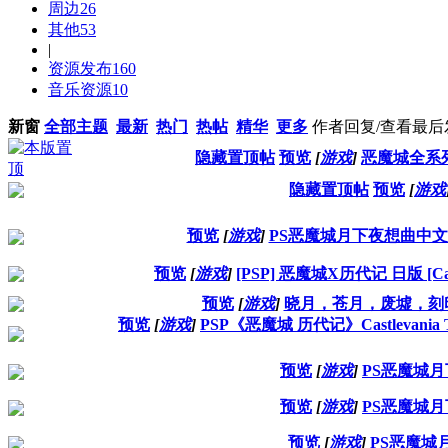
周边
26
其他
53
|
资源发布
160
音乐资源
10
新窗
全部主题
最新
热门
热帖
精华
更多
作者
回复/查看
最后
隐藏置顶帖
预览
[
游戏
]
恶魔城全系
隐藏置顶帖
预览
[
游戏
预览
[
游戏
]
PS恶魔城月下夜想曲中
预览
[
游戏
]
[PSP] 恶魔城X历代记 日版 [Castlev
预览
[
游戏
]
晓月，苍月，废墟，刻
预览
[
游戏
]
PSP《恶魔城 历代记》Castlevania Th
预览
[
游戏
]
PS恶魔城
预览
[
游戏
]
PS恶魔城
预览
[
游戏
]
PS恶魔城