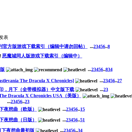
发表
列官方版游戏下载索引（编辑中请勿回帖）
...
2
3
4
5
6
..
8
]
恶魔城同人版游戏下载索引（编辑中）
文版
...
2
3
4
5
6
..
834
ania The Dracula X Chronicles]
...
2
3
4
5
6
..
27
印，月下（全带模拟器）中文版下载
...
2
3
e Dracula X Chronicles USA（美版）
...
2
3
4
5
6
..
23
月下夜想曲（欧版）
...
2
3
4
5
6
..
15
月下夜想曲（日版）
...
2
3
4
5
6
..
51
月下夜想曲最初版
...
2
3
4
5
6
..
34